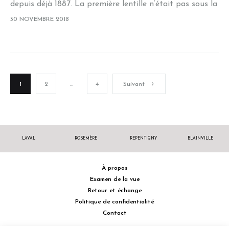
depuis déjà 1887. La première lentille n’était pas sous la
forme qu’on connait aujourd’hui : elle couvrait une
30 NOVEMBRE 2018
grande partie du globe…
1
2
…
4
Suivant
LAVAL
ROSEMÈRE
REPENTIGNY
BLAINVILLE
À propos
Examen de la vue
Retour et échange
Politique de confidentialité
Contact