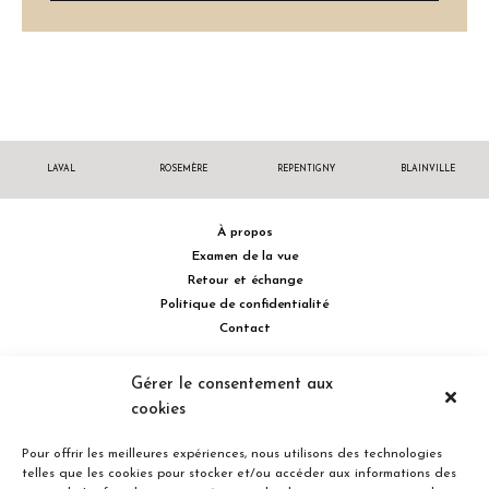
LAVAL
ROSEMÈRE
REPENTIGNY
BLAINVILLE
À propos
Examen de la vue
Retour et échange
Politique de confidentialité
Contact
514 732.0222
Gérer le consentement aux
cookies
Turcot Olivier Optométristes - Siège social - 256 boulevard de la
Concorde Est, Laval, Québec H7G 2E4 Canada
Pour offrir les meilleures expériences, nous utilisons des technologies
telles que les cookies pour stocker et/ou accéder aux informations des