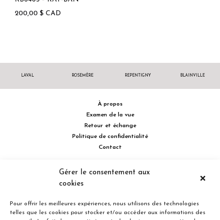
200,00
$
CAD
LAVAL
ROSEMÈRE
REPENTIGNY
BLAINVILLE
À propos
Examen de la vue
Retour et échange
Politique de confidentialité
Contact
514 732.0222
Gérer le consentement aux
cookies
Turcot Olivier Optométristes - Siège social - 256 boulevard de la
Concorde Est, Laval, Québec H7G 2E4 Canada
Pour offrir les meilleures expériences, nous utilisons des technologies
telles que les cookies pour stocker et/ou accéder aux informations des