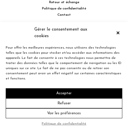
Retour et échange
Politique de confidentialité
Contact
514 732.0222
Gérer le consentement aux
cookies
Turcot Olivier Optométristes - Siège social - 256 boulevard de la
Concorde Est, Laval, Québec H7G 2E4 Canada
Pour offrir les meilleures expériences, nous utilisons des technologies
telles que les cookies pour stocker et/ou accéder aux informations des
appareils. Le fait de consentir à ces technologies nous permettra de
traiter des données telles que le comportement de navigation ou les ID
uniques sur ce site. Le fait de ne pas consentir ou de retirer son
consentement peut avoir un effet négatif sur certaines caractéristiques
Entreprise familiale du Québec depuis plus de 40 ans.
et fonctions.
Accepter
© 2026 Turcot Olivier
Refuser
Voir les préférences
Crédit
Politique de confidentialité