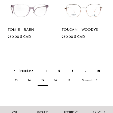
TOMIE – RAEN
TOUCAN – WOODYS
250,00
$
CAD
250,00
$
CAD
Précédent
1
2
3
…
12
13
14
15
16
17
Suivant
LAVAL
ROSEMÈRE
REPENTIGNY
BLAINVILLE