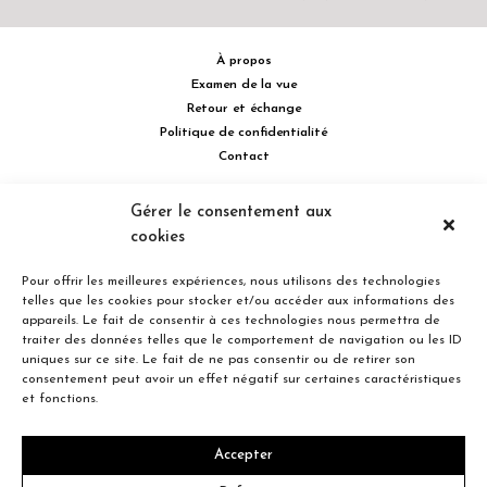
À propos
Examen de la vue
Retour et échange
Politique de confidentialité
Contact
514 732.0222
Gérer le consentement aux
cookies
Turcot Olivier Optométristes - Siège social - 256 boulevard de la
Concorde Est, Laval, Québec H7G 2E4 Canada
Pour offrir les meilleures expériences, nous utilisons des technologies
telles que les cookies pour stocker et/ou accéder aux informations des
appareils. Le fait de consentir à ces technologies nous permettra de
traiter des données telles que le comportement de navigation ou les ID
uniques sur ce site. Le fait de ne pas consentir ou de retirer son
consentement peut avoir un effet négatif sur certaines caractéristiques
Entreprise familiale du Québec depuis plus de 40 ans.
et fonctions.
Accepter