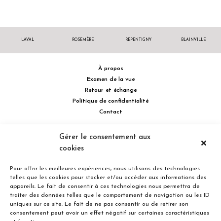
LAVAL
ROSEMÈRE
REPENTIGNY
BLAINVILLE
À propos
Examen de la vue
Retour et échange
Politique de confidentialité
Contact
514 732.0222
Gérer le consentement aux
cookies
Turcot Olivier Optométristes - Siège social - 256 boulevard de la
Concorde Est, Laval, Québec H7G 2E4 Canada
Pour offrir les meilleures expériences, nous utilisons des technologies
telles que les cookies pour stocker et/ou accéder aux informations des
appareils. Le fait de consentir à ces technologies nous permettra de
traiter des données telles que le comportement de navigation ou les ID
uniques sur ce site. Le fait de ne pas consentir ou de retirer son
consentement peut avoir un effet négatif sur certaines caractéristiques
Entreprise familiale du Québec depuis plus de 40 ans.