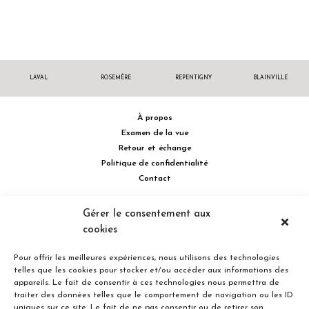
LAVAL
ROSEMÈRE
REPENTIGNY
BLAINVILLE
À propos
Examen de la vue
Retour et échange
Politique de confidentialité
Contact
514 732.0222
Gérer le consentement aux
cookies
Turcot Olivier Optométristes - Siège social - 256 boulevard de la
Concorde Est, Laval, Québec H7G 2E4 Canada
Pour offrir les meilleures expériences, nous utilisons des technologies
telles que les cookies pour stocker et/ou accéder aux informations des
appareils. Le fait de consentir à ces technologies nous permettra de
traiter des données telles que le comportement de navigation ou les ID
uniques sur ce site. Le fait de ne pas consentir ou de retirer son