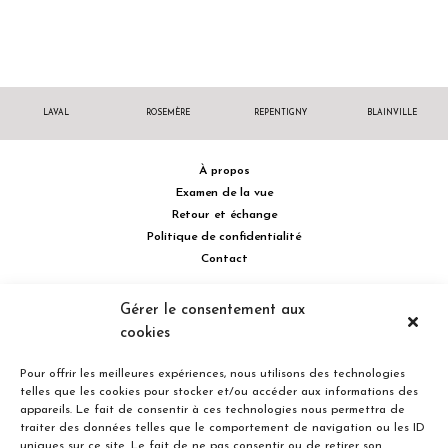
LAVAL
ROSEMÈRE
REPENTIGNY
BLAINVILLE
À propos
Examen de la vue
Retour et échange
Politique de confidentialité
Contact
514 732.0222
Gérer le consentement aux
cookies
Turcot Olivier Optométristes - Siège social - 256 boulevard de la
Concorde Est, Laval, Québec H7G 2E4 Canada
Pour offrir les meilleures expériences, nous utilisons des technologies
telles que les cookies pour stocker et/ou accéder aux informations des
appareils. Le fait de consentir à ces technologies nous permettra de
traiter des données telles que le comportement de navigation ou les ID
uniques sur ce site. Le fait de ne pas consentir ou de retirer son