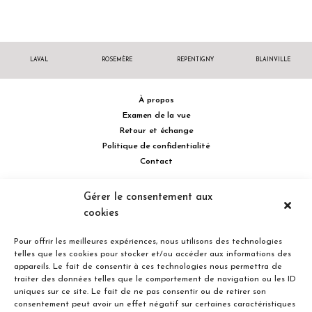
LAVAL
ROSEMÈRE
REPENTIGNY
BLAINVILLE
À propos
Examen de la vue
Retour et échange
Politique de confidentialité
Contact
514 732.0222
Gérer le consentement aux
cookies
Turcot Olivier Optométristes - Siège social - 256 boulevard de la
Concorde Est, Laval, Québec H7G 2E4 Canada
Pour offrir les meilleures expériences, nous utilisons des technologies
telles que les cookies pour stocker et/ou accéder aux informations des
appareils. Le fait de consentir à ces technologies nous permettra de
traiter des données telles que le comportement de navigation ou les ID
uniques sur ce site. Le fait de ne pas consentir ou de retirer son
consentement peut avoir un effet négatif sur certaines caractéristiques
Entreprise familiale du Québec depuis plus de 40 ans.