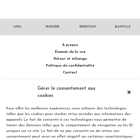
LAVAL
ROSEMÈRE
REPENTIGNY
BLAINVILLE
À propos
Examen de la vue
Retour et échange
Politique de confidentialité
Contact
514 732.0222
Gérer le consentement aux
cookies
Turcot Olivier Optométristes - Siège social - 256 boulevard de la
Concorde Est, Laval, Québec H7G 2E4 Canada
Pour offrir les meilleures expériences, nous utilisons des technologies
telles que les cookies pour stocker et/ou accéder aux informations des
appareils. Le fait de consentir à ces technologies nous permettra de
traiter des données telles que le comportement de navigation ou les ID
uniques sur ce site. Le fait de ne pas consentir ou de retirer son
consentement peut avoir un effet négatif sur certaines caractéristiques
Entreprise familiale du Québec depuis plus de 40 ans.