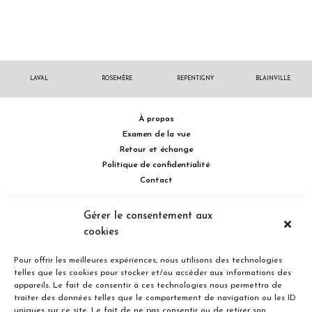
LAVAL
ROSEMÈRE
REPENTIGNY
BLAINVILLE
À propos
Examen de la vue
Retour et échange
Politique de confidentialité
Contact
514 732.0222
Gérer le consentement aux
cookies
Turcot Olivier Optométristes - Siège social - 256 boulevard de la
Concorde Est, Laval, Québec H7G 2E4 Canada
Pour offrir les meilleures expériences, nous utilisons des technologies
telles que les cookies pour stocker et/ou accéder aux informations des
appareils. Le fait de consentir à ces technologies nous permettra de
traiter des données telles que le comportement de navigation ou les ID
uniques sur ce site. Le fait de ne pas consentir ou de retirer son