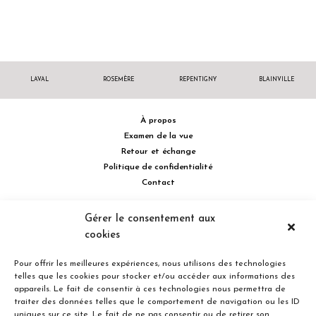
LAVAL
ROSEMÈRE
REPENTIGNY
BLAINVILLE
À propos
Examen de la vue
Retour et échange
Politique de confidentialité
Contact
514 732.0222
Gérer le consentement aux
cookies
Turcot Olivier Optométristes - Siège social - 256 boulevard de la
Concorde Est, Laval, Québec H7G 2E4 Canada
Pour offrir les meilleures expériences, nous utilisons des technologies
telles que les cookies pour stocker et/ou accéder aux informations des
appareils. Le fait de consentir à ces technologies nous permettra de
traiter des données telles que le comportement de navigation ou les ID
uniques sur ce site. Le fait de ne pas consentir ou de retirer son