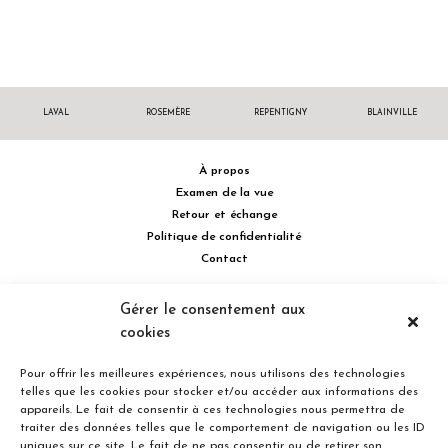
LAVAL
ROSEMÈRE
REPENTIGNY
BLAINVILLE
À propos
Examen de la vue
Retour et échange
Politique de confidentialité
Contact
514 732.0222
Gérer le consentement aux
cookies
Turcot Olivier Optométristes - Siège social - 256 boulevard de la
Concorde Est, Laval, Québec H7G 2E4 Canada
Pour offrir les meilleures expériences, nous utilisons des technologies
telles que les cookies pour stocker et/ou accéder aux informations des
appareils. Le fait de consentir à ces technologies nous permettra de
traiter des données telles que le comportement de navigation ou les ID
uniques sur ce site. Le fait de ne pas consentir ou de retirer son