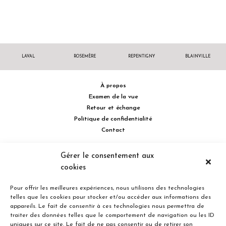
LAVAL
ROSEMÈRE
REPENTIGNY
BLAINVILLE
À propos
Examen de la vue
Retour et échange
Politique de confidentialité
Contact
514 732.0222
Gérer le consentement aux
cookies
Turcot Olivier Optométristes - Siège social - 256 boulevard de la
Concorde Est, Laval, Québec H7G 2E4 Canada
Pour offrir les meilleures expériences, nous utilisons des technologies
telles que les cookies pour stocker et/ou accéder aux informations des
appareils. Le fait de consentir à ces technologies nous permettra de
traiter des données telles que le comportement de navigation ou les ID
uniques sur ce site. Le fait de ne pas consentir ou de retirer son