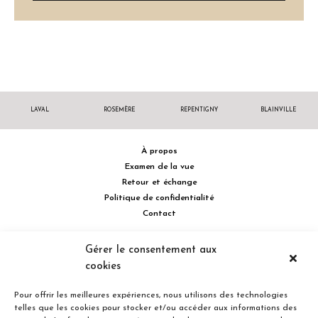
LAVAL
ROSEMÈRE
REPENTIGNY
BLAINVILLE
À propos
Examen de la vue
Retour et échange
Politique de confidentialité
Contact
514 732.0222
Gérer le consentement aux
cookies
Turcot Olivier Optométristes - Siège social - 256 boulevard de la
Concorde Est, Laval, Québec H7G 2E4 Canada
Pour offrir les meilleures expériences, nous utilisons des technologies
telles que les cookies pour stocker et/ou accéder aux informations des