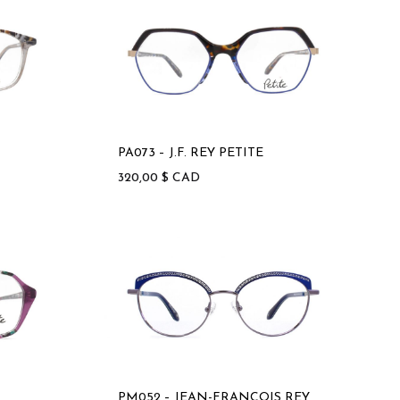
PA073 – J.F. REY PETITE
320,00
$
CAD
PM052 – JEAN-FRANCOIS REY