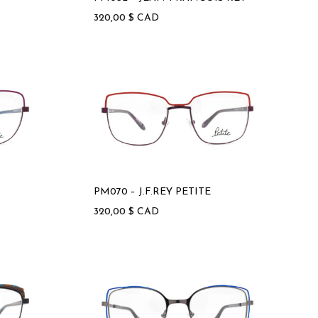
320,00
$
CAD
PM070 – J.F.REY PETITE
320,00
$
CAD