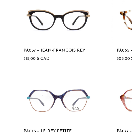
PA037 – JEAN-FRANCOIS REY
PA065 
315,00
$
CAD
305,00
PA073 – J.F. REY PETITE
PA077 –