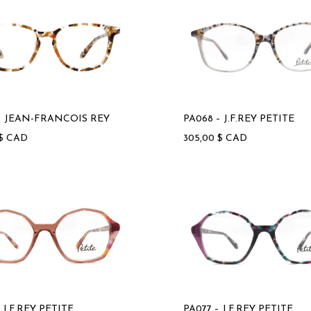
– JEAN-FRANCOIS REY
PA068 – J.F.REY PETITE
$
CAD
305,00
$
CAD
 J.F.REY PETITE
PA077 – J.F.REY PETITE