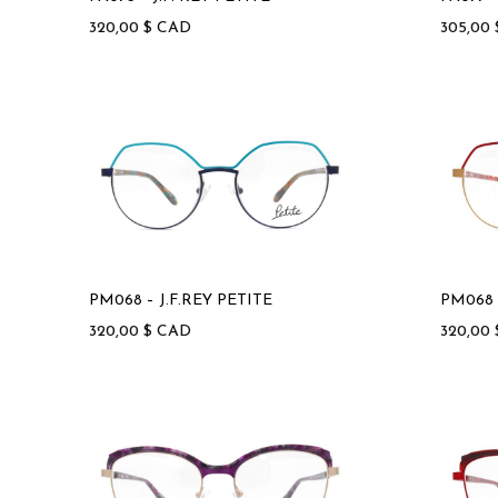
320,00
$
CAD
305,00
PM068 – J.F.REY PETITE
PM068 
320,00
$
CAD
320,00