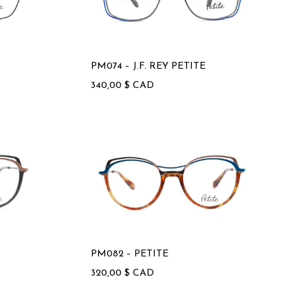
PM074 – J.F. REY PETITE
340,00
$
CAD
PM082 – PETITE
320,00
$
CAD