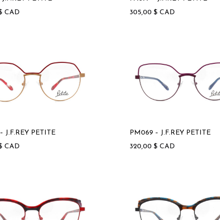
$
CAD
305,00
$
CAD
– J.F.REY PETITE
PM069 – J.F.REY PETITE
$
CAD
320,00
$
CAD