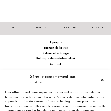
LAVAL
ROSEMÈRE
REPENTIGNY
BLAINVILLE
À propos
Examen de la vue
Retour et échange
Politique de confidentialité
Contact
514 732.0222
Gérer le consentement aux
cookies
Turcot Olivier Optométristes - Siège social - 256 boulevard de la
Concorde Est, Laval, Québec H7G 2E4 Canada
Pour offrir les meilleures expériences, nous utilisons des technologies
telles que les cookies pour stocker et/ou accéder aux informations des
appareils. Le fait de consentir à ces technologies nous permettra de
traiter des données telles que le comportement de navigation ou les ID
uniques sur ce site. Le fait de ne pas consentir ou de retirer son