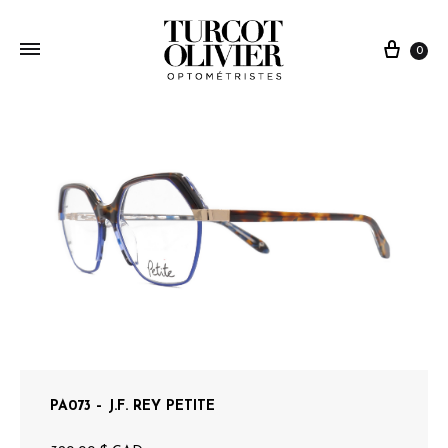
0
PA073 – J.F. REY PETITE