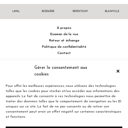
LAVAL
ROSEMÈRE
REPENTIGNY
BLAINVILLE
À propos
Examen de la vue
Retour et échange
Politique de confidentialité
Contact
514 732.0222
Gérer le consentement aux
cookies
Turcot Olivier Optométristes - Siège social - 256 boulevard de la
Concorde Est, Laval, Québec H7G 2E4 Canada
Pour offrir les meilleures expériences, nous utilisons des technologies
telles que les cookies pour stocker et/ou accéder aux informations des
appareils. Le fait de consentir à ces technologies nous permettra de
traiter des données telles que le comportement de navigation ou les ID
uniques sur ce site. Le fait de ne pas consentir ou de retirer son
consentement peut avoir un effet négatif sur certaines caractéristiques
Entreprise familiale du Québec depuis plus de 40 ans.
et fonctions.