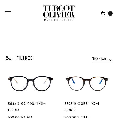
0
FILTRES
Trier par
5644D-B C.090- TOM
5695-B C.056- TOM
FORD
FORD
630,00
$
CAD
460,00
$
CAD