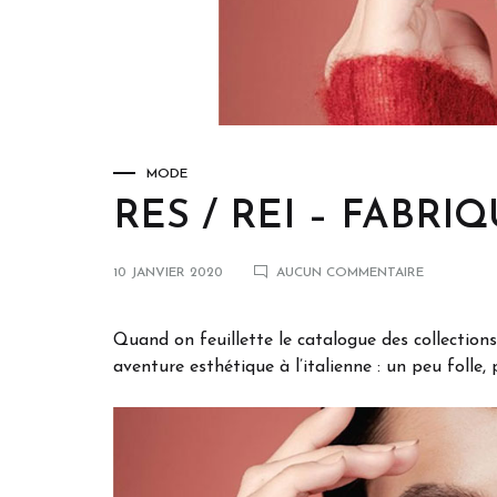
Jacadi
Gold & Wood
Piero Mas
Noego
J.F Rey
Guess
Oakley
J.F.Rey Petite
J.F. Rey Kids
MODE
RES / REI – FABRI
10 JANVIER 2020
AUCUN COMMENTAIRE
Quand on feuillette le catalogue des collectio
aventure esthétique à l’italienne : un peu folle,