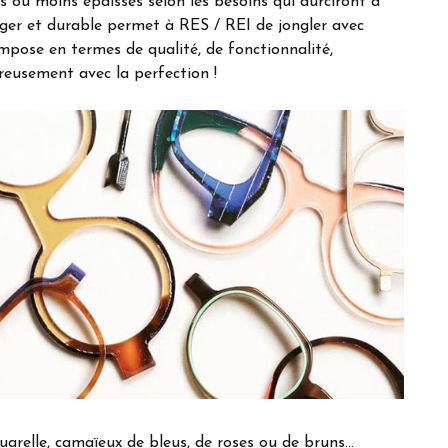
lus ou moins épaisses selon les besoins qui durciront à
léger et durable permet à RES / REI de jongler avec
impose en termes de qualité, de fonctionnalité,
ereusement avec la perfection !
uarelle, camaïeux de bleus, de roses ou de bruns…