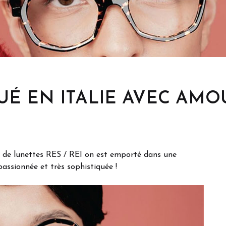
saro
QUÉ EN ITALIE AVEC AMO
ns de lunettes RES / REI on est emporté dans une
 passionnée et très sophistiquée !