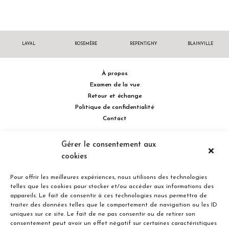
LAVAL
ROSEMÈRE
REPENTIGNY
BLAINVILLE
À propos
Examen de la vue
Retour et échange
Politique de confidentialité
Contact
514 732.0222
Gérer le consentement aux
cookies
Turcot Olivier Optométristes - Siège social - 256 boulevard de la
Concorde Est, Laval, Québec H7G 2E4 Canada
Pour offrir les meilleures expériences, nous utilisons des technologies
telles que les cookies pour stocker et/ou accéder aux informations des
appareils. Le fait de consentir à ces technologies nous permettra de
traiter des données telles que le comportement de navigation ou les ID
uniques sur ce site. Le fait de ne pas consentir ou de retirer son
consentement peut avoir un effet négatif sur certaines caractéristiques
Entreprise familiale du Québec depuis plus de 40 ans.