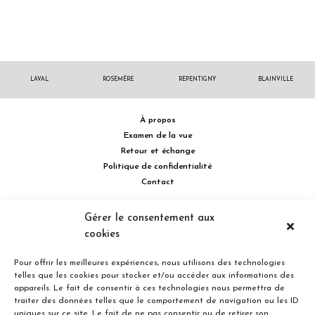
LAVAL
ROSEMÈRE
REPENTIGNY
BLAINVILLE
À propos
Examen de la vue
Retour et échange
Politique de confidentialité
Contact
514 732.0222
Gérer le consentement aux
cookies
Turcot Olivier Optométristes - Siège social - 256 boulevard de la
Concorde Est, Laval, Québec H7G 2E4 Canada
Pour offrir les meilleures expériences, nous utilisons des technologies
telles que les cookies pour stocker et/ou accéder aux informations des
appareils. Le fait de consentir à ces technologies nous permettra de
traiter des données telles que le comportement de navigation ou les ID
uniques sur ce site. Le fait de ne pas consentir ou de retirer son