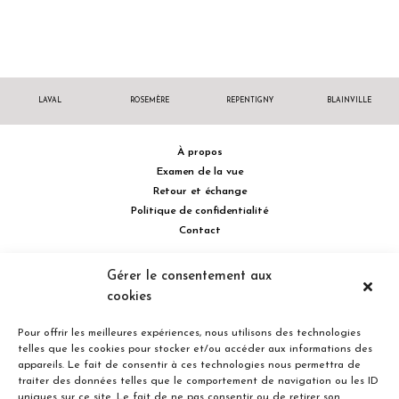
LAVAL
ROSEMÈRE
REPENTIGNY
BLAINVILLE
À propos
Examen de la vue
Retour et échange
Politique de confidentialité
Contact
514 732.0222
Gérer le consentement aux
cookies
Turcot Olivier Optométristes - Siège social - 256 boulevard de la
Concorde Est, Laval, Québec H7G 2E4 Canada
Pour offrir les meilleures expériences, nous utilisons des technologies
telles que les cookies pour stocker et/ou accéder aux informations des
appareils. Le fait de consentir à ces technologies nous permettra de
traiter des données telles que le comportement de navigation ou les ID
uniques sur ce site. Le fait de ne pas consentir ou de retirer son