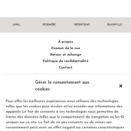
LAVAL
ROSEMÈRE
REPENTIGNY
BLAINVILLE
À propos
Examen de la vue
Retour et échange
Politique de confidentialité
Contact
514 732.0222
Gérer le consentement aux
cookies
Turcot Olivier Optométristes - Siège social - 256 boulevard de la
Concorde Est, Laval, Québec H7G 2E4 Canada
Pour offrir les meilleures expériences, nous utilisons des technologies
telles que les cookies pour stocker et/ou accéder aux informations des
appareils. Le fait de consentir à ces technologies nous permettra de
traiter des données telles que le comportement de navigation ou les ID
uniques sur ce site. Le fait de ne pas consentir ou de retirer son
consentement peut avoir un effet négatif sur certaines caractéristiques
Entreprise familiale du Québec depuis plus de 40 ans.