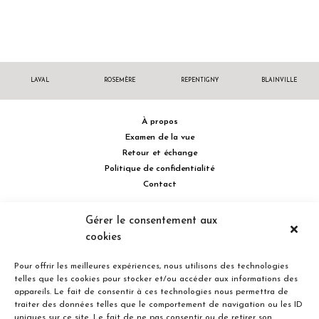
LAVAL
ROSEMÈRE
REPENTIGNY
BLAINVILLE
À propos
Examen de la vue
Retour et échange
Politique de confidentialité
Contact
514 732.0222
Gérer le consentement aux
cookies
Turcot Olivier Optométristes - Siège social - 256 boulevard de la
Concorde Est, Laval, Québec H7G 2E4 Canada
Pour offrir les meilleures expériences, nous utilisons des technologies
telles que les cookies pour stocker et/ou accéder aux informations des
appareils. Le fait de consentir à ces technologies nous permettra de
traiter des données telles que le comportement de navigation ou les ID
uniques sur ce site. Le fait de ne pas consentir ou de retirer son