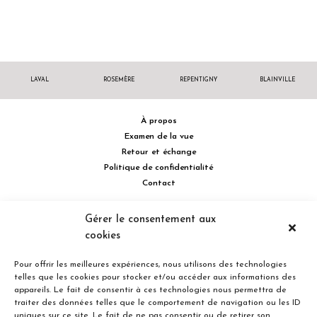
LAVAL
ROSEMÈRE
REPENTIGNY
BLAINVILLE
À propos
Examen de la vue
Retour et échange
Politique de confidentialité
Contact
514 732.0222
Gérer le consentement aux
cookies
Turcot Olivier Optométristes - Siège social - 256 boulevard de la
Concorde Est, Laval, Québec H7G 2E4 Canada
Pour offrir les meilleures expériences, nous utilisons des technologies
telles que les cookies pour stocker et/ou accéder aux informations des
appareils. Le fait de consentir à ces technologies nous permettra de
traiter des données telles que le comportement de navigation ou les ID
uniques sur ce site. Le fait de ne pas consentir ou de retirer son