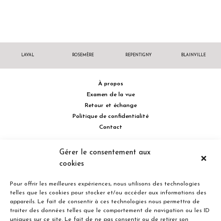
LAVAL
ROSEMÈRE
REPENTIGNY
BLAINVILLE
À propos
Examen de la vue
Retour et échange
Politique de confidentialité
Contact
514 732.0222
Gérer le consentement aux
cookies
Turcot Olivier Optométristes - Siège social - 256 boulevard de la
Concorde Est, Laval, Québec H7G 2E4 Canada
Pour offrir les meilleures expériences, nous utilisons des technologies
telles que les cookies pour stocker et/ou accéder aux informations des
appareils. Le fait de consentir à ces technologies nous permettra de
traiter des données telles que le comportement de navigation ou les ID
uniques sur ce site. Le fait de ne pas consentir ou de retirer son