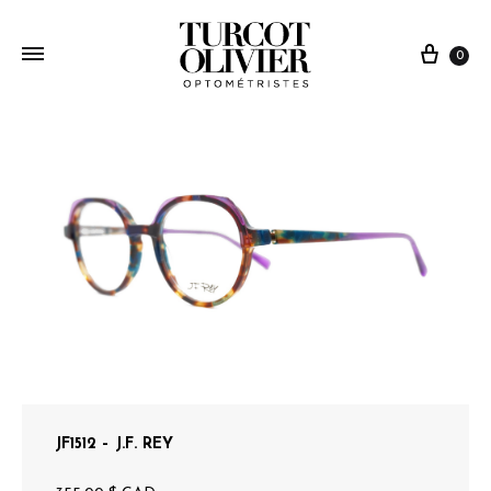
0
JF1512 – J.F. REY