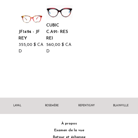
CUBIC
JF1494 - JF
C.A91- RES
REY
REI
355,00
$
CA
560,00
$
CA
D
D
LAVAL
ROSEMÈRE
REPENTIGNY
BLAINVILLE
À propos
Examen de la vue
Retour et échange