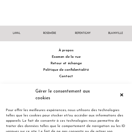
LAVAL
ROSEMÈRE
REPENTIGNY
BLAINVILLE
À propos
Examen de la vue
Retour et échange
Politique de confidentialité
Contact
514 732.0222
Gérer le consentement aux
cookies
Turcot Olivier Optométristes - Siège social - 256 boulevard de la
Concorde Est, Laval, Québec H7G 2E4 Canada
Pour offrir les meilleures expériences, nous utilisons des technologies
telles que les cookies pour stocker et/ou accéder aux informations des
appareils. Le fait de consentir à ces technologies nous permettra de
traiter des données telles que le comportement de navigation ou les ID
uniques sur ce site. Le fait de ne pas consentir ou de retirer son