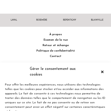
LAVAL
ROSEMÈRE
REPENTIGNY
BLAINVILLE
À propos
Examen de la vue
Retour et échange
Politique de confidentialité
Contact
514 732.0222
Gérer le consentement aux
cookies
Turcot Olivier Optométristes - Siège social - 256 boulevard de la
Concorde Est, Laval, Québec H7G 2E4 Canada
Pour offrir les meilleures expériences, nous utilisons des technologies
telles que les cookies pour stocker et/ou accéder aux informations des
appareils. Le fait de consentir à ces technologies nous permettra de
traiter des données telles que le comportement de navigation ou les ID
uniques sur ce site. Le fait de ne pas consentir ou de retirer son
consentement peut avoir un effet négatif sur certaines caractéristiques
Entreprise familiale du Québec depuis plus de 40 ans.