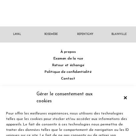
LAVAL
ROSEMÈRE
REPENTIGNY
BLAINVILLE
À propos
Examen de la vue
Retour et échange
Politique de confidentialité
Contact
514 732.0222
Gérer le consentement aux
cookies
Turcot Olivier Optométristes - Siège social - 256 boulevard de la
Concorde Est, Laval, Québec H7G 2E4 Canada
Pour offrir les meilleures expériences, nous utilisons des technologies
telles que les cookies pour stocker et/ou accéder aux informations des
appareils. Le fait de consentir à ces technologies nous permettra de
traiter des données telles que le comportement de navigation ou les ID
uniques sur ce site. Le fait de ne pas consentir ou de retirer son