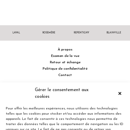
LAVAL
ROSEMÈRE
REPENTIGNY
BLAINVILLE
À propos
Examen de la vue
Retour et échange
Politique de confidentialité
Contact
514 732.0222
Gérer le consentement aux
cookies
Turcot Olivier Optométristes - Siège social - 256 boulevard de la
Concorde Est, Laval, Québec H7G 2E4 Canada
Pour offrir les meilleures expériences, nous utilisons des technologies
telles que les cookies pour stocker et/ou accéder aux informations des
appareils. Le fait de consentir à ces technologies nous permettra de
traiter des données telles que le comportement de navigation ou les ID
uniques sur ce site. Le fait de ne pas consentir ou de retirer son