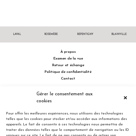
LAVAL
ROSEMÈRE
REPENTIGNY
BLAINVILLE
À propos
Examen de la vue
Retour et échange
Politique de confidentialité
Contact
514 732.0222
Gérer le consentement aux
cookies
Turcot Olivier Optométristes - Siège social - 256 boulevard de la
Concorde Est, Laval, Québec H7G 2E4 Canada
Pour offrir les meilleures expériences, nous utilisons des technologies
telles que les cookies pour stocker et/ou accéder aux informations des
appareils. Le fait de consentir à ces technologies nous permettra de
traiter des données telles que le comportement de navigation ou les ID
uniques sur ce site. Le fait de ne pas consentir ou de retirer son