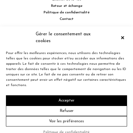
Retour et échange
Politique de confidentialité
Contact
514 732.0222
Gérer le consentement aux
cookies
Turcot Olivier Optométristes - Siège social - 256 boulevard de la
Concorde Est, Laval, Québec H7G 2E4 Canada
Pour offrir les meilleures expériences, nous utilisons des technologies
telles que les cookies pour stocker et/ou accéder aux informations des
appareils. Le fait de consentir à ces technologies nous permettra de
traiter des données telles que le comportement de navigation ou les ID
uniques sur ce site. Le fait de ne pas consentir ou de retirer son
consentement peut avoir un effet négatif sur certaines caractéristiques
Entreprise familiale du Québec depuis plus de 40 ans.
et fonctions.
Accepter
© 2026 Turcot Olivier
Refuser
Voir les préférences
Crédit
Politique de confidentialité