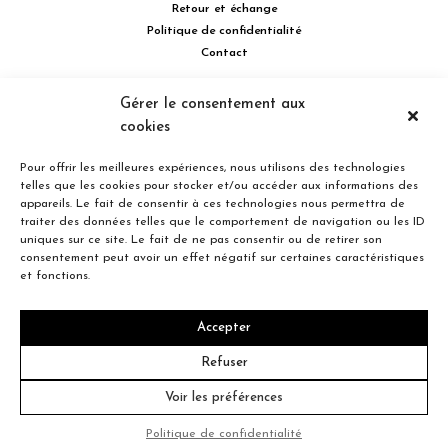
Retour et échange
Politique de confidentialité
Contact
514 732.0222
Gérer le consentement aux
cookies
Turcot Olivier Optométristes - Siège social - 256 boulevard de la
Concorde Est, Laval, Québec H7G 2E4 Canada
Pour offrir les meilleures expériences, nous utilisons des technologies
telles que les cookies pour stocker et/ou accéder aux informations des
appareils. Le fait de consentir à ces technologies nous permettra de
traiter des données telles que le comportement de navigation ou les ID
uniques sur ce site. Le fait de ne pas consentir ou de retirer son
consentement peut avoir un effet négatif sur certaines caractéristiques
Entreprise familiale du Québec depuis plus de 40 ans.
et fonctions.
Accepter
© 2026 Turcot Olivier
Refuser
Voir les préférences
Crédit
Politique de confidentialité