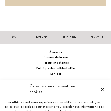
LAVAL
ROSEMÈRE
REPENTIGNY
BLAINVILLE
À propos
Examen de la vue
Retour et échange
Politique de confidentialité
Contact
514 732.0222
Gérer le consentement aux
cookies
Turcot Olivier Optométristes - Siège social - 256 boulevard de la
Concorde Est, Laval, Québec H7G 2E4 Canada
Pour offrir les meilleures expériences, nous utilisons des technologies
telles que les cookies pour stocker et/ou accéder aux informations des