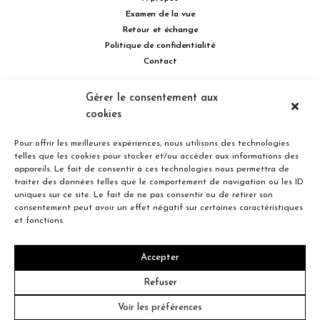
Examen de la vue
Retour et échange
Politique de confidentialité
Contact
514 732.0222
Gérer le consentement aux
cookies
Turcot Olivier Optométristes - Siège social - 256 boulevard de la
Concorde Est, Laval, Québec H7G 2E4 Canada
Pour offrir les meilleures expériences, nous utilisons des technologies
telles que les cookies pour stocker et/ou accéder aux informations des
appareils. Le fait de consentir à ces technologies nous permettra de
traiter des données telles que le comportement de navigation ou les ID
uniques sur ce site. Le fait de ne pas consentir ou de retirer son
consentement peut avoir un effet négatif sur certaines caractéristiques
Entreprise familiale du Québec depuis plus de 40 ans.
et fonctions.
Accepter
© 2026 Turcot Olivier
Refuser
Voir les préférences