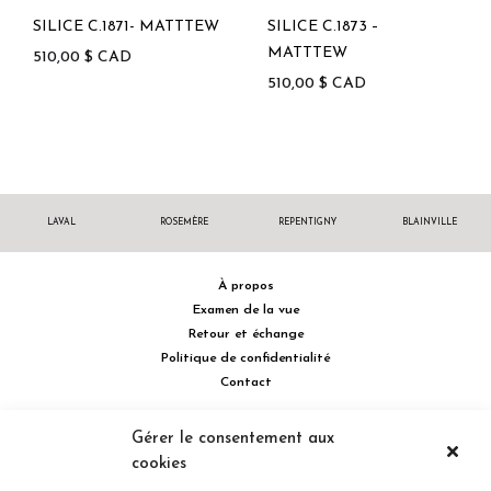
SILICE C.1871- MATTTEW
SILICE C.1873 –
MATTTEW
510,00
$
CAD
510,00
$
CAD
LAVAL
ROSEMÈRE
REPENTIGNY
BLAINVILLE
À propos
Examen de la vue
Retour et échange
Politique de confidentialité
Contact
514 732.0222
Gérer le consentement aux
cookies
Turcot Olivier Optométristes - Siège social - 256 boulevard de la