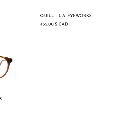
S
QUILL – L.A. EYEWORKS
455,00
$
CAD
S