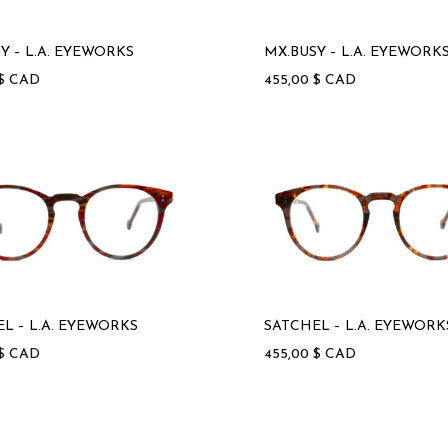
saro
Y – L.A. EYEWORKS
MX.BUSY – L.A. EYEWORK
$
CAD
455,00
$
CAD
L – L.A. EYEWORKS
SATCHEL – L.A. EYEWORK
$
CAD
455,00
$
CAD