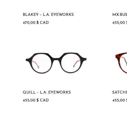
Jacadi
Gold & Wood
Piero Mas
Noego
J.F Rey
Guess
Oakley
BLAKEY – L.A. EYEWORKS
MX.BUS
J.F.Rey Petite
470,00
$
CAD
455,00
J.F. Rey Kids
QUILL – L.A. EYEWORKS
SATCHE
455,00
$
CAD
455,00