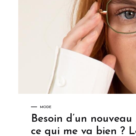
Jacadi
Gold & Wood
Piero Mas
Noego
J.F Rey
Guess
Oakley
J.F.Rey Petite
J.F. Rey Kids
MODE
Besoin d’un nouveau 
ce qui me va bien ? Le