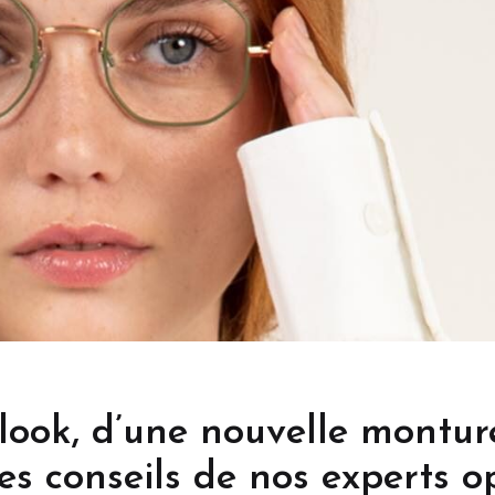
saro
look, d’une nouvelle montur
s conseils de nos experts op