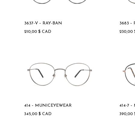
3637-V – RAY-BAN
3683 –
210,00
$
CAD
230,00
414 – MUNICEYEWEAR
414-7 
345,00
$
CAD
390,00