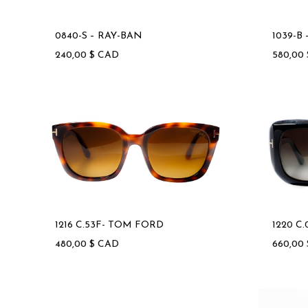
Jacadi
Gold & Wood
Piero Mas
Noego
J.F Rey
Guess
Oakley
0840-S – RAY-BAN
1039-B
J.F.Rey Petite
240,00
$
CAD
580,00
J.F. Rey Kids
1216 C.53F- TOM FORD
1220 C
480,00
$
CAD
660,00