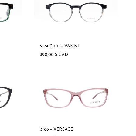
2174 C.701 – VANNI
390,00
$
CAD
3186 – VERSACE