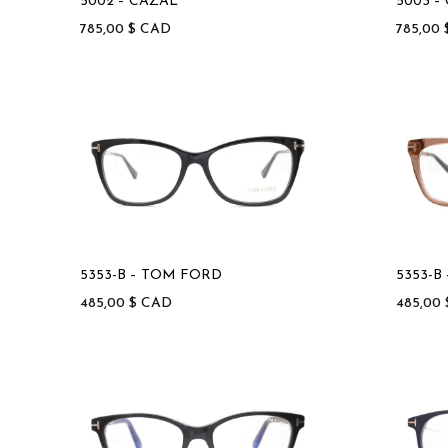
5002 – CAZAL
5003 –
785,00
$
CAD
785,00
5353-B – TOM FORD
5353-B
485,00
$
CAD
485,00