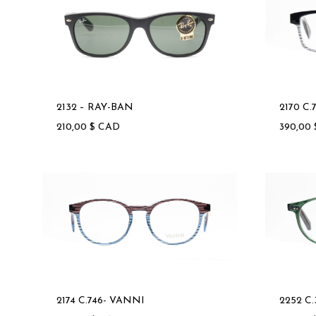
2132 – RAY-BAN
2170 C.
210,00
$
CAD
390,00
2174 C.746- VANNI
2252 C