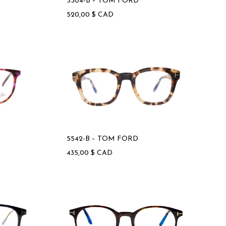
5304-B – TOM FORD
520,00
$
CAD
5542-B – TOM FORD
435,00
$
CAD