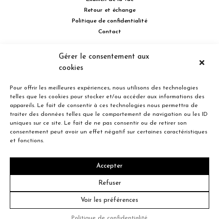
Retour et échange
Politique de confidentialité
Contact
514 732.0222
Gérer le consentement aux
cookies
Turcot Olivier Optométristes - Siège social - 256 boulevard de la
Concorde Est, Laval, Québec H7G 2E4 Canada
Pour offrir les meilleures expériences, nous utilisons des technologies
telles que les cookies pour stocker et/ou accéder aux informations des
appareils. Le fait de consentir à ces technologies nous permettra de
traiter des données telles que le comportement de navigation ou les ID
uniques sur ce site. Le fait de ne pas consentir ou de retirer son
consentement peut avoir un effet négatif sur certaines caractéristiques
Entreprise familiale du Québec depuis plus de 40 ans.
et fonctions.
Accepter
© 2026 Turcot Olivier
Refuser
Voir les préférences
Crédit
Politique de confidentialité