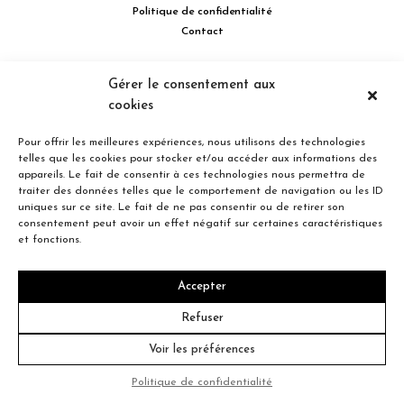
Politique de confidentialité
Contact
514 732.0222
Gérer le consentement aux
cookies
Turcot Olivier Optométristes - Siège social - 256 boulevard de la
Concorde Est, Laval, Québec H7G 2E4 Canada
Pour offrir les meilleures expériences, nous utilisons des technologies
telles que les cookies pour stocker et/ou accéder aux informations des
appareils. Le fait de consentir à ces technologies nous permettra de
traiter des données telles que le comportement de navigation ou les ID
uniques sur ce site. Le fait de ne pas consentir ou de retirer son
Entreprise familiale du Québec depuis plus de 40 ans.
consentement peut avoir un effet négatif sur certaines caractéristiques
et fonctions.
Accepter
© 2026 Turcot Olivier
Refuser
Voir les préférences
Crédit
Politique de confidentialité