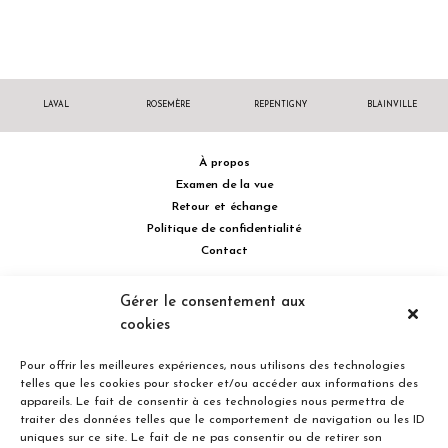
LAVAL
ROSEMÈRE
REPENTIGNY
BLAINVILLE
À propos
Examen de la vue
Retour et échange
Politique de confidentialité
Contact
514 732.0222
Gérer le consentement aux
cookies
Turcot Olivier Optométristes - Siège social - 256 boulevard de la
Concorde Est, Laval, Québec H7G 2E4 Canada
Pour offrir les meilleures expériences, nous utilisons des technologies
telles que les cookies pour stocker et/ou accéder aux informations des
appareils. Le fait de consentir à ces technologies nous permettra de
traiter des données telles que le comportement de navigation ou les ID
uniques sur ce site. Le fait de ne pas consentir ou de retirer son